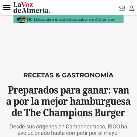
DESTACADO
MACROOPERACIÓN
FERIA
TURISMO
JUI
Menú
NEWSL
LO
RECETAS & GASTRONOMÍA
Preparados para ganar: van
a por la mejor hamburguesa
de The Champions Burger
Desde sus orígenes en Campohermoso, RICO ha
evolucionado hasta competir por el mayor