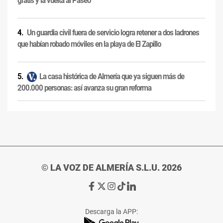
gratis y la vuelta al Paseo
Un guardia civil fuera de servicio logra retener a dos ladrones
que habían robado móviles en la playa de El Zapillo
La casa histórica de Almería que ya siguen más de
200.000 personas: así avanza su gran reforma
© LA VOZ DE ALMERÍA S.L.U. 2026
Ir
Ir
Ir
Ir
Ir
a
a
a
a
a
Facebook
X
Instagram
TikTok
Linkedin
Descarga la APP:
de
de
de
de
de