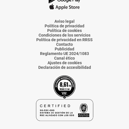
La
La
La
La
La
Voz
Voz
Voz
Voz
Voz
de
de
de
de
de
Almería
Almería
Almería
Almería
Almería
Aviso legal
Política de privacidad
Política de cookies
Condiciones de los servicios
Política de privacidad en RRSS
Contacto
Publicidad
Reglamento UE 2024/1083
Canal ético
Ajustes de cookies
Declaración de accesibilidad