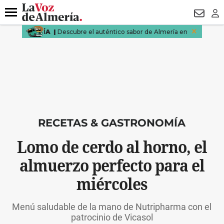
DESTACADO
HOSPITAL PONIENTE
ECLIPSE
DRON UDA
Menú
NEWSL
LO
RECETAS & GASTRONOMÍA
Lomo de cerdo al horno, el
almuerzo perfecto para el
miércoles
Menú saludable de la mano de Nutripharma con el
patrocinio de Vicasol