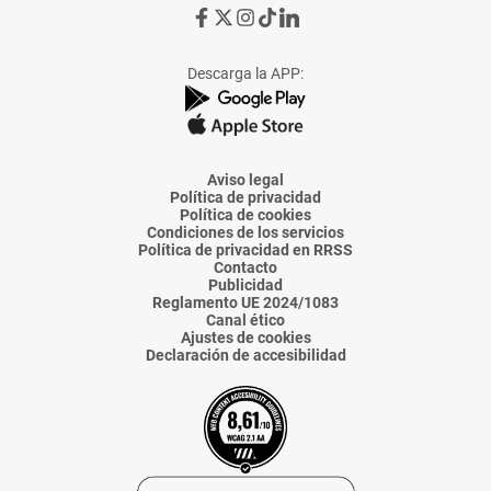
Ir
Ir
Ir
Ir
Ir
a
a
a
a
a
Facebook
X
Instagram
TikTok
Linkedin
Descarga la APP:
de
de
de
de
de
La
La
La
La
La
Voz
Voz
Voz
Voz
Voz
de
de
de
de
de
Almería
Almería
Almería
Almería
Almería
Aviso legal
Política de privacidad
Política de cookies
Condiciones de los servicios
Política de privacidad en RRSS
Contacto
Publicidad
Reglamento UE 2024/1083
Canal ético
Ajustes de cookies
Declaración de accesibilidad