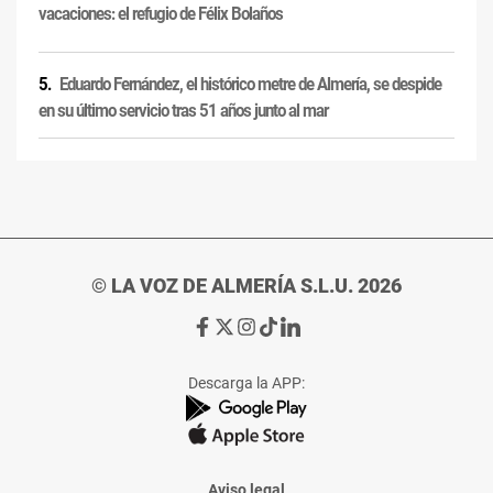
vacaciones: el refugio de Félix Bolaños
Eduardo Fernández, el histórico metre de Almería, se despide
en su último servicio tras 51 años junto al mar
© LA VOZ DE ALMERÍA S.L.U. 2026
Ir
Ir
Ir
Ir
Ir
a
a
a
a
a
Facebook
X
Instagram
TikTok
Linkedin
Descarga la APP:
de
de
de
de
de
La
La
La
La
La
Voz
Voz
Voz
Voz
Voz
de
de
de
de
de
Almería
Almería
Almería
Almería
Almería
Aviso legal