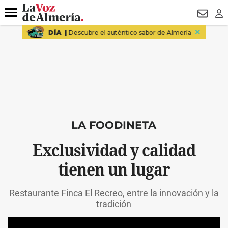
DESTACADO
VOTO FEMENINO
ORGULLO VERA
TRIBUNA
Menú
NEWSL
LO
LA FOODINETA
Exclusividad y calidad
tienen un lugar
Restaurante Finca El Recreo, entre la innovación y la
tradición