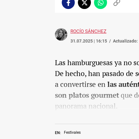
Facebook
Twitter
Whatsapp
Copiar
enlace
ROCÍO SÁNCHEZ
31.07.2025 | 16:15
Actualizado:
Las hamburguesas ya no son
De hecho, han pasado de s
a convertirse en
las autént
son platos gourmet
que de
panorama nacional.
Festivales
EN: