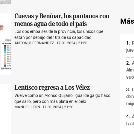
Cuevas y Benínar, los pantanos con
Más
menos agua de todo el país
Los dos embalses de la provincia, los únicos que
están por debajo del 10% de su capacidad
R
ANTONIO FERNÁNDEZ
17.01.2024 | 21:58
juev
A
Alme
valo
Lentisco regresa a Los Vélez
C
Vuelve como un Alonso Quijano, igual de galgo flaco
de n
que salió, pero con más plata en el pelo
migr
MANUEL LEÓN
17.01.2024 | 21:20
A
hast