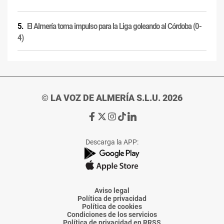
El Almería toma impulso para la Liga goleando al Córdoba (0-
4)
© LA VOZ DE ALMERÍA S.L.U. 2026
Ir
Ir
Ir
Ir
Ir
a
a
a
a
a
Facebook
X
Instagram
TikTok
Linkedin
Descarga la APP:
de
de
de
de
de
La
La
La
La
La
Voz
Voz
Voz
Voz
Voz
de
de
de
de
de
Almería
Almería
Almería
Almería
Almería
Aviso legal
Política de privacidad
Política de cookies
Condiciones de los servicios
Política de privacidad en RRSS