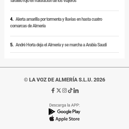
'farolillo rojo' en valoración de los viajeros
Alerta amarilla por tormenta y lluvias en hasta cuatro
comarcas de Almería
André Horta deja el Almería y se marcha a Arabia Saudí
© LA VOZ DE ALMERÍA S.L.U. 2026
Ir
Ir
Ir
Ir
Ir
a
a
a
a
a
Facebook
X
Instagram
TikTok
Linkedin
Descarga la APP:
de
de
de
de
de
La
La
La
La
La
Voz
Voz
Voz
Voz
Voz
de
de
de
de
de