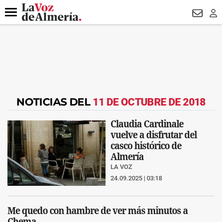
DESTACADO
VOTO FEMENINO
ORGULLO VERA
TRIBUNA
Menú
NEWSL
LO
NOTICIAS DEL
11 DE OCTUBRE DE 2018
Claudia Cardinale
vuelve a disfrutar del
casco histórico de
Almería
LA VOZ
24.09.2025 | 03:18
Me quedo con hambre de ver más minutos a
Chema