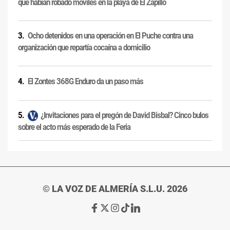
que habían robado móviles en la playa de El Zapillo
Ocho detenidos en una operación en El Puche contra una
organización que repartía cocaína a domicilio
El Zontes 368G Enduro da un paso más
¿Invitaciones para el pregón de David Bisbal? Cinco bulos
sobre el acto más esperado de la Feria
© LA VOZ DE ALMERÍA S.L.U. 2026
Ir
Ir
Ir
Ir
Ir
a
a
a
a
a
Facebook
X
Instagram
TikTok
Linkedin