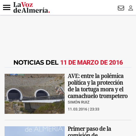
DESTACADO
HOSPITAL PONIENTE
ECLIPSE
DRON UDA
Menú
NEWSL
LO
NOTICIAS DEL
11 DE MARZO DE 2016
AVE: entre la polémica
política y la protección
de la tortuga mora y el
camachuelo trompetero
SIMÓN RUIZ
11.03.2016 | 23:33
Primer paso de la
comisión de