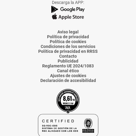
Descarga la APP:
de
de
de
de
de
La
La
La
La
La
Voz
Voz
Voz
Voz
Voz
de
de
de
de
de
Almería
Almería
Almería
Almería
Almería
Aviso legal
Política de privacidad
Política de cookies
Condiciones de los servicios
Política de privacidad en RRSS
Contacto
Publicidad
Reglamento UE 2024/1083
Canal ético
Ajustes de cookies
Declaración de accesibilidad