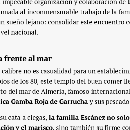
a impecable organización y colaboración de
umada al inconmensurable trabajo de la famil
un sueño lejano: consolidar este encuentro 
vel nacional.
a frente al mar
 calibre no es casualidad para un estableci
ios de los 80, este templo del buen comer ll
to del mar de Almería, famoso internaciona
nica Gamba Roja de Garrucha
y sus pescados
su cata a ciegas,
la familia Escánez no sol
ación y el marisco
, sino también su firme c