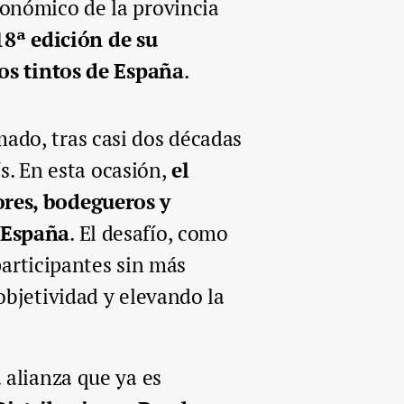
tronómico de la provincia
18ª edición de su
nos tintos de España
.
ado, tras casi dos décadas
ís. En esta ocasión,
el
ores, bodegueros y
e España
. El desafío, como
participantes sin más
objetividad y elevando la
 alianza que ya es