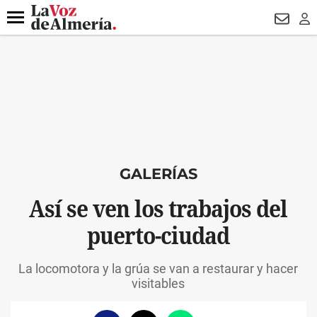
DESTACADO
VOTO FEMENINO
ORGULLO VERA
TRIBUNA
Menú
NEWSL
LO
GALERÍAS
Así se ven los trabajos del
puerto-ciudad
La locomotora y la grúa se van a restaurar y hacer
visitables