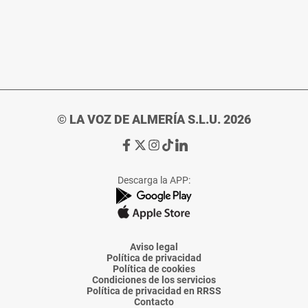
© LA VOZ DE ALMERÍA S.L.U. 2026
Ir
Ir
Ir
Ir
Ir
a
a
a
a
a
Facebook
X
Instagram
TikTok
Linkedin
Descarga la APP:
de
de
de
de
de
La
La
La
La
La
Voz
Voz
Voz
Voz
Voz
de
de
de
de
de
Almería
Almería
Almería
Almería
Almería
Aviso legal
Política de privacidad
Política de cookies
Condiciones de los servicios
Política de privacidad en RRSS
Contacto