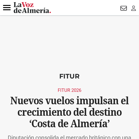
DESTACADO
MACROOPERACIÓN
FERIA
TURISMO
JUI
Menú
NEWSL
LO
FITUR
FITUR 2026
Nuevos vuelos impulsan el
crecimiento del destino
‘Costa de Almería’
Diputación consolida el mercado británico con una