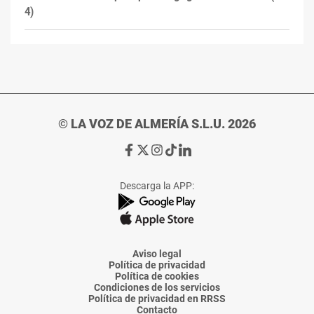
4)
© LA VOZ DE ALMERÍA S.L.U. 2026
Ir
Ir
Ir
Ir
Ir
a
a
a
a
a
Facebook
X
Instagram
TikTok
Linkedin
Descarga la APP:
de
de
de
de
de
La
La
La
La
La
Voz
Voz
Voz
Voz
Voz
de
de
de
de
de
Almería
Almería
Almería
Almería
Almería
Aviso legal
Política de privacidad
Política de cookies
Condiciones de los servicios
Política de privacidad en RRSS
Contacto