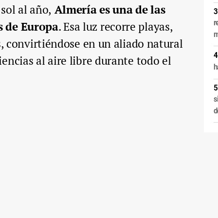
sol al año,
Almería es una de las
r
s de Europa
. Esa luz recorre playas,
m
s, convirtiéndose en un aliado natural
encias al aire libre durante todo el
h
s
d