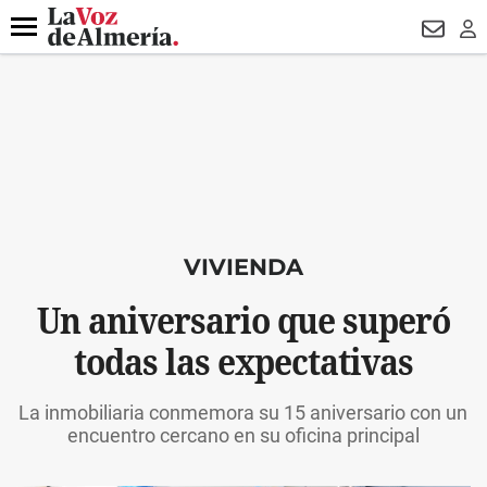
DESTACADO
VOTO FEMENINO
ORGULLO VERA
TRIBUNA
Menú
NEWSL
LO
VIVIENDA
Un aniversario que superó
todas las expectativas
La inmobiliaria conmemora su 15 aniversario con un
encuentro cercano en su oficina principal