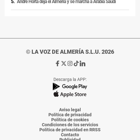
André Horta deja el Almería y se marcha a Arabia Saudí
© LA VOZ DE ALMERÍA S.L.U. 2026
Ir
Ir
Ir
Ir
Ir
a
a
a
a
a
Facebook
X
Instagram
TikTok
Linkedin
Descarga la APP:
de
de
de
de
de
La
La
La
La
La
Voz
Voz
Voz
Voz
Voz
de
de
de
de
de
Almería
Almería
Almería
Almería
Almería
Aviso legal
Política de privacidad
Política de cookies
Condiciones de los servicios
Política de privacidad en RRSS
Contacto
Publicidad