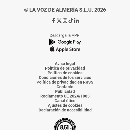
© LA VOZ DE ALMERÍA S.L.U. 2026
Ir
Ir
Ir
Ir
Ir
a
a
a
a
a
Facebook
X
Instagram
TikTok
Linkedin
Descarga la APP:
de
de
de
de
de
La
La
La
La
La
Voz
Voz
Voz
Voz
Voz
de
de
de
de
de
Almería
Almería
Almería
Almería
Almería
Aviso legal
Política de privacidad
Política de cookies
Condiciones de los servicios
Política de privacidad en RRSS
Contacto
Publicidad
Reglamento UE 2024/1083
Canal ético
Ajustes de cookies
Declaración de accesibilidad