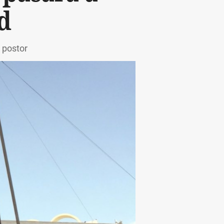
d
 postor