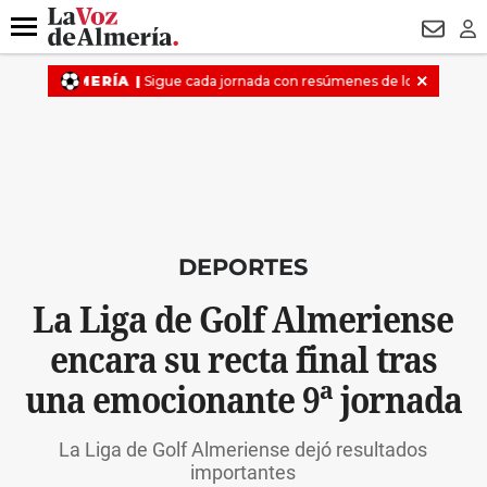
DESTACADO
VOTO FEMENINO
ORGULLO VERA
TRIBUNA
Menú
NEWSL
LO
DEPORTES
La Liga de Golf Almeriense
encara su recta final tras
una emocionante 9ª jornada
La Liga de Golf Almeriense dejó resultados
importantes