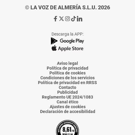
© LA VOZ DE ALMERÍA S.L.U. 2026
Ir
Ir
Ir
Ir
Ir
a
a
a
a
a
Facebook
X
Instagram
TikTok
Linkedin
Descarga la APP:
de
de
de
de
de
La
La
La
La
La
Voz
Voz
Voz
Voz
Voz
de
de
de
de
de
Almería
Almería
Almería
Almería
Almería
Aviso legal
Política de privacidad
Política de cookies
Condiciones de los servicios
Política de privacidad en RRSS
Contacto
Publicidad
Reglamento UE 2024/1083
Canal ético
Ajustes de cookies
Declaración de accesibilidad