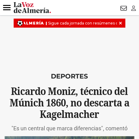
DESTACADO
VOTO FEMENINO
ORGULLO VERA
TRIBUNA
Menú
NEWSL
LO
DEPORTES
Ricardo Moniz, técnico del
Múnich 1860, no descarta a
Kagelmacher
"Es un central que marca diferencias", comentó