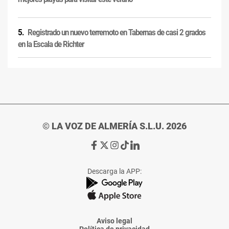
Registrado un nuevo terremoto en Tabernas de casi 2 grados
en la Escala de Richter
© LA VOZ DE ALMERÍA S.L.U. 2026
Ir
Ir
Ir
Ir
Ir
a
a
a
a
a
Facebook
X
Instagram
TikTok
Linkedin
Descarga la APP:
de
de
de
de
de
La
La
La
La
La
Voz
Voz
Voz
Voz
Voz
de
de
de
de
de
Almería
Almería
Almería
Almería
Almería
Aviso legal
Política de privacidad