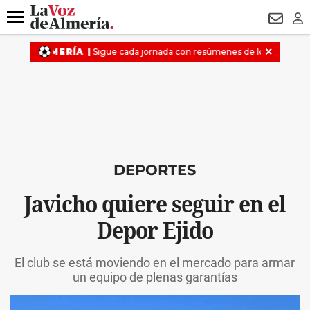
DESTACADO
FALLECIDO GENOVESES
ECLIPSE
MANUEL 
Menú
NEWSL
LO
DEPORTES
Javicho quiere seguir en el
Depor Ejido
El club se está moviendo en el mercado para armar
un equipo de plenas garantías