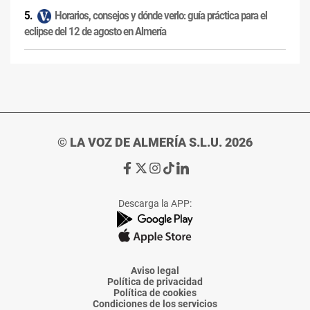
Horarios, consejos y dónde verlo: guía práctica para el
eclipse del 12 de agosto en Almería
© LA VOZ DE ALMERÍA S.L.U. 2026
Ir
Ir
Ir
Ir
Ir
a
a
a
a
a
Facebook
X
Instagram
TikTok
Linkedin
Descarga la APP:
de
de
de
de
de
La
La
La
La
La
Voz
Voz
Voz
Voz
Voz
de
de
de
de
de
Almería
Almería
Almería
Almería
Almería
Aviso legal
Política de privacidad
Política de cookies
Condiciones de los servicios