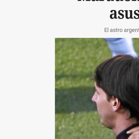
asus
El astro arge