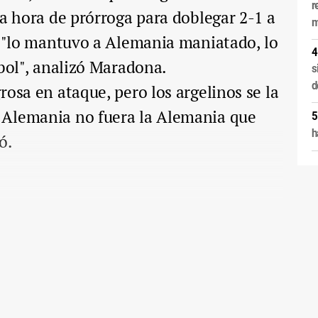
r
ia hora de prórroga para doblegar 2-1 a
m
o "lo mantuvo a Alemania maniatado, lo
tbol", analizó Maradona.
s
d
rosa en ataque, pero los argelinos se la
 Alemania no fuera la Alemania que
h
ó.