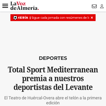
DESTACADO
VOTO FEMENINO
ORGULLO VERA
TRIBUNA
Menú
NEWSL
LO
DEPORTES
Total Sport Mediterranean
premia a nuestros
deportistas del Levante
El Teatro de Huércal-Overa abre el telón a la primera
edición