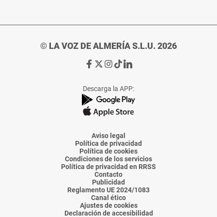
© LA VOZ DE ALMERÍA S.L.U. 2026
Ir
Ir
Ir
Ir
Ir
a
a
a
a
a
Facebook
X
Instagram
TikTok
Linkedin
Descarga la APP:
de
de
de
de
de
La
La
La
La
La
Voz
Voz
Voz
Voz
Voz
de
de
de
de
de
Almería
Almería
Almería
Almería
Almería
Aviso legal
Política de privacidad
Política de cookies
Condiciones de los servicios
Política de privacidad en RRSS
Contacto
Publicidad
Reglamento UE 2024/1083
Canal ético
Ajustes de cookies
Declaración de accesibilidad