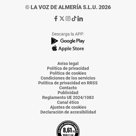
© LA VOZ DE ALMERÍA S.L.U. 2026
Ir
Ir
Ir
Ir
Ir
a
a
a
a
a
Facebook
X
Instagram
TikTok
Linkedin
Descarga la APP:
de
de
de
de
de
La
La
La
La
La
Voz
Voz
Voz
Voz
Voz
de
de
de
de
de
Almería
Almería
Almería
Almería
Almería
Aviso legal
Política de privacidad
Política de cookies
Condiciones de los servicios
Política de privacidad en RRSS
Contacto
Publicidad
Reglamento UE 2024/1083
Canal ético
Ajustes de cookies
Declaración de accesibilidad