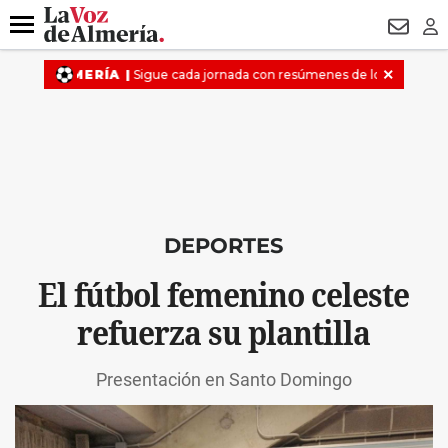
DESTACADO
MACROOPERACIÓN
FERIA
TURISMO
JUI
Menú
NEWSL
LO
DEPORTES
El fútbol femenino celeste
refuerza su plantilla
Presentación en Santo Domingo