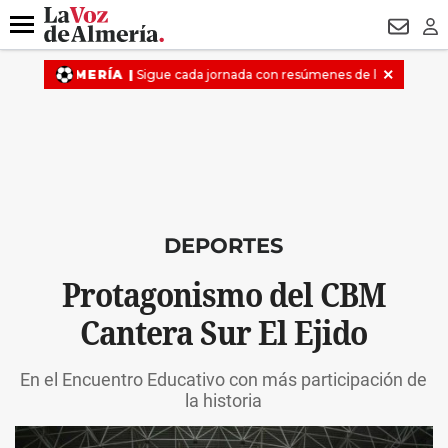
DESTACADO
VOTO FEMENINO
ORGULLO VERA
TRIBUNA
Menú
NEWSL
LO
DEPORTES
Protagonismo del CBM
Cantera Sur El Ejido
En el Encuentro Educativo con más participación de
la historia