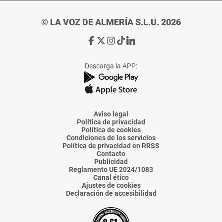
© LA VOZ DE ALMERÍA S.L.U. 2026
Ir
Ir
Ir
Ir
Ir
a
a
a
a
a
Facebook
X
Instagram
TikTok
Linkedin
Descarga la APP:
de
de
de
de
de
La
La
La
La
La
Voz
Voz
Voz
Voz
Voz
de
de
de
de
de
Almería
Almería
Almería
Almería
Almería
Aviso legal
Política de privacidad
Política de cookies
Condiciones de los servicios
Política de privacidad en RRSS
Contacto
Publicidad
Reglamento UE 2024/1083
Canal ético
Ajustes de cookies
Declaración de accesibilidad