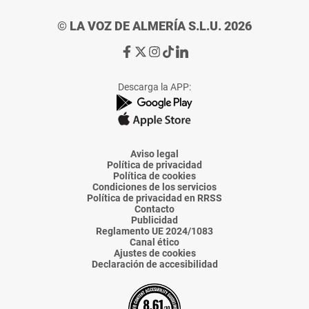
© LA VOZ DE ALMERÍA S.L.U. 2026
Ir
Ir
Ir
Ir
Ir
a
a
a
a
a
Facebook
X
Instagram
TikTok
Linkedin
Descarga la APP:
de
de
de
de
de
La
La
La
La
La
Voz
Voz
Voz
Voz
Voz
de
de
de
de
de
Almería
Almería
Almería
Almería
Almería
Aviso legal
Política de privacidad
Política de cookies
Condiciones de los servicios
Política de privacidad en RRSS
Contacto
Publicidad
Reglamento UE 2024/1083
Canal ético
Ajustes de cookies
Declaración de accesibilidad