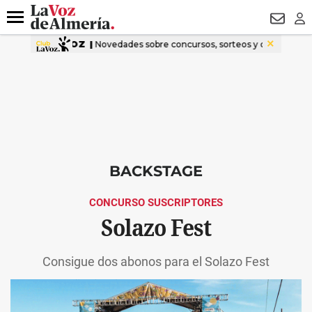
DESTACADO
VOTO FEMENINO
ORGULLO VERA
TRIBUNA
Menú
NEWSL
LO
BACKSTAGE
CONCURSO SUSCRIPTORES
Solazo Fest
Consigue dos abonos para el Solazo Fest