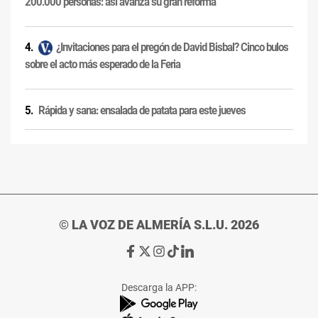
200.000 personas: así avanza su gran reforma
¿Invitaciones para el pregón de David Bisbal? Cinco bulos
sobre el acto más esperado de la Feria
Rápida y sana: ensalada de patata para este jueves
© LA VOZ DE ALMERÍA S.L.U. 2026
Ir
Ir
Ir
Ir
Ir
a
a
a
a
a
Facebook
X
Instagram
TikTok
Linkedin
Descarga la APP:
de
de
de
de
de
La
La
La
La
La