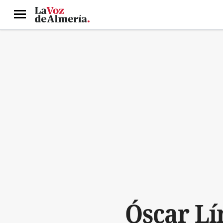
Menú
Óscar Lí