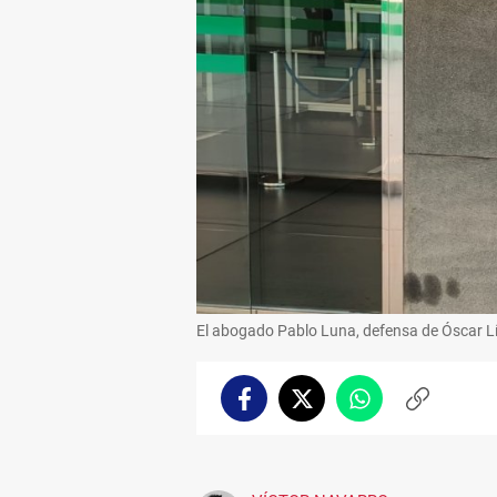
El abogado Pablo Luna, defensa de Óscar Lír
Facebook
Twitter
Whatsapp
Copiar
enlace