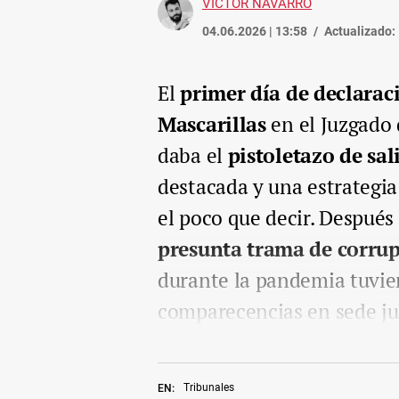
VÍCTOR NAVARRO
04.06.2026 | 13:58
Actualizado:
El
primer día de declarac
Mascarillas
en el Juzgado
daba el
pistoletazo de sal
destacada y una estrategia
el poco que decir. Después
presunta trama de corrup
durante la pandemia tuvier
comparecencias en sede jud
Tribunales
EN: