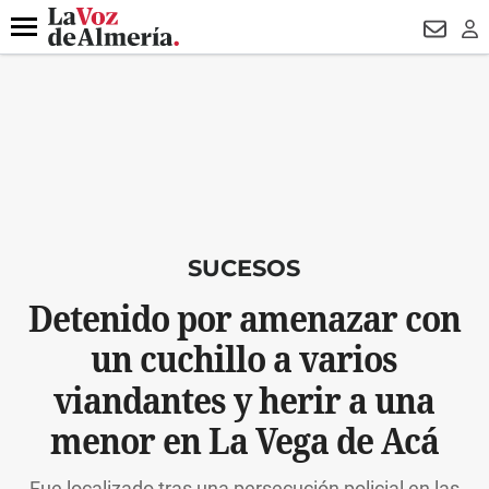
DESTACADO
HOSPITAL PONIENTE
ECLIPSE
DRON UDA
Menú
NEWSL
LO
SUCESOS
Detenido por amenazar con
un cuchillo a varios
viandantes y herir a una
menor en La Vega de Acá
Fue localizado tras una persecución policial en las