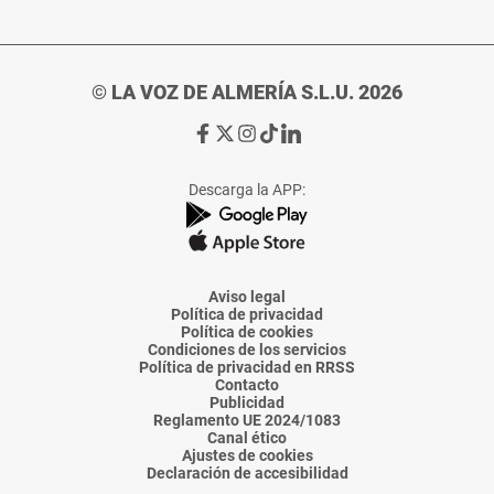
© LA VOZ DE ALMERÍA S.L.U. 2026
Ir
Ir
Ir
Ir
Ir
a
a
a
a
a
Facebook
X
Instagram
TikTok
Linkedin
Descarga la APP:
de
de
de
de
de
La
La
La
La
La
Voz
Voz
Voz
Voz
Voz
de
de
de
de
de
Almería
Almería
Almería
Almería
Almería
Aviso legal
Política de privacidad
Política de cookies
Condiciones de los servicios
Política de privacidad en RRSS
Contacto
Publicidad
Reglamento UE 2024/1083
Canal ético
Ajustes de cookies
Declaración de accesibilidad