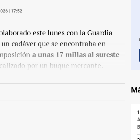
026 | 17:52
laborado este lunes con la Guardia
e un cadáver que se encontraba en
mposición
a unas 17 millas al sureste
ocalizado por un buque mercante.
Má
A
B