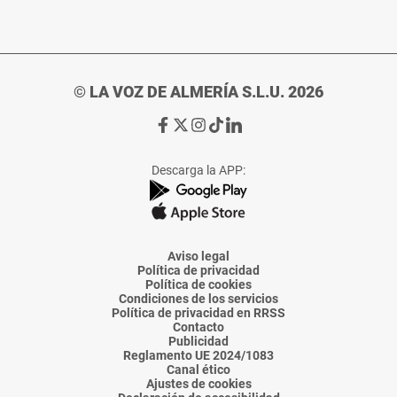
© LA VOZ DE ALMERÍA S.L.U. 2026
Ir
Ir
Ir
Ir
Ir
a
a
a
a
a
Facebook
X
Instagram
TikTok
Linkedin
Descarga la APP:
de
de
de
de
de
La
La
La
La
La
Voz
Voz
Voz
Voz
Voz
de
de
de
de
de
Almería
Almería
Almería
Almería
Almería
Aviso legal
Política de privacidad
Política de cookies
Condiciones de los servicios
Política de privacidad en RRSS
Contacto
Publicidad
Reglamento UE 2024/1083
Canal ético
Ajustes de cookies