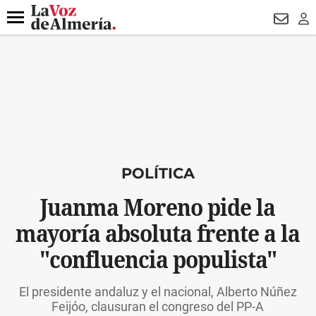
DESTACADO
ROBOS
PREGÓN BISBAL
CONDENADOS
Menú
NEWSL
LO
POLÍTICA
Juanma Moreno pide la
mayoría absoluta frente a la
"confluencia populista"
El presidente andaluz y el nacional, Alberto Núñez
Feijóo, clausuran el congreso del PP-A