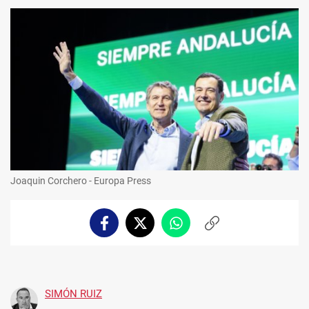
Joaquin Corchero - Europa Press
Facebook
Twitter
Whatsapp
Copiar
enlace
SIMÓN RUIZ