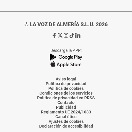
© LA VOZ DE ALMERÍA S.L.U. 2026
Ir
Ir
Ir
Ir
Ir
a
a
a
a
a
Facebook
X
Instagram
TikTok
Linkedin
Descarga la APP:
de
de
de
de
de
La
La
La
La
La
Voz
Voz
Voz
Voz
Voz
de
de
de
de
de
Almería
Almería
Almería
Almería
Almería
Aviso legal
Política de privacidad
Política de cookies
Condiciones de los servicios
Política de privacidad en RRSS
Contacto
Publicidad
Reglamento UE 2024/1083
Canal ético
Ajustes de cookies
Declaración de accesibilidad