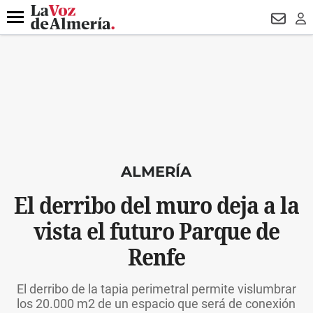
DESTACADO
VOTO FEMENINO
ORGULLO VERA
TRIBUNA
Menú
NEWSL
LO
ALMERÍA
El derribo del muro deja a la
vista el futuro Parque de
Renfe
El derribo de la tapia perimetral permite vislumbrar
los 20.000 m2 de un espacio que será de conexión