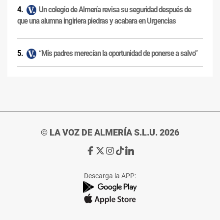
Un colegio de Almería revisa su seguridad después de
que una alumna ingiriera piedras y acabara en Urgencias
“Mis padres merecían la oportunidad de ponerse a salvo”
© LA VOZ DE ALMERÍA S.L.U. 2026
Ir
Ir
Ir
Ir
Ir
a
a
a
a
a
Facebook
X
Instagram
TikTok
Linkedin
Descarga la APP:
de
de
de
de
de
La
La
La
La
La
Voz
Voz
Voz
Voz
Voz
de
de
de
de
de
Almería
Almería
Almería
Almería
Almería