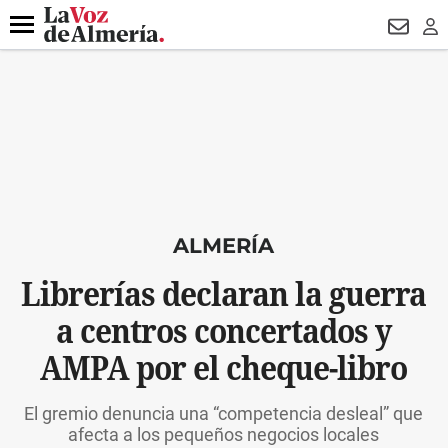
DESTACADO
ROBOS
PREGÓN BISBAL
CONDENADOS
Menú
NEWSL
LO
ALMERÍA
Librerías declaran la guerra
a centros concertados y
AMPA por el cheque-libro
El gremio denuncia una “competencia desleal” que
afecta a los pequeños negocios locales