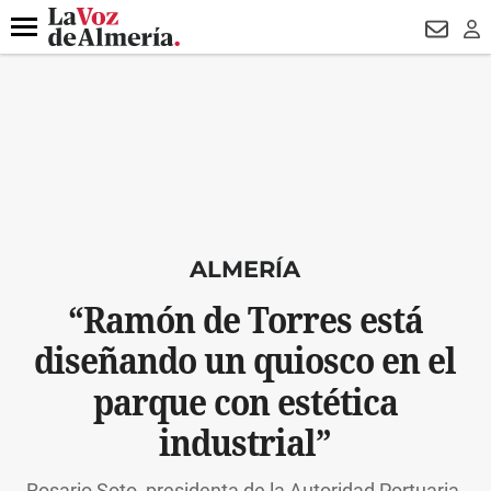
DESTACADO
ROBOS
PREGÓN BISBAL
CONDENADOS
Menú
NEWSL
LO
ALMERÍA
“Ramón de Torres está
diseñando un quiosco en el
parque con estética
industrial”
Rosario Soto, presidenta de la Autoridad Portuaria,