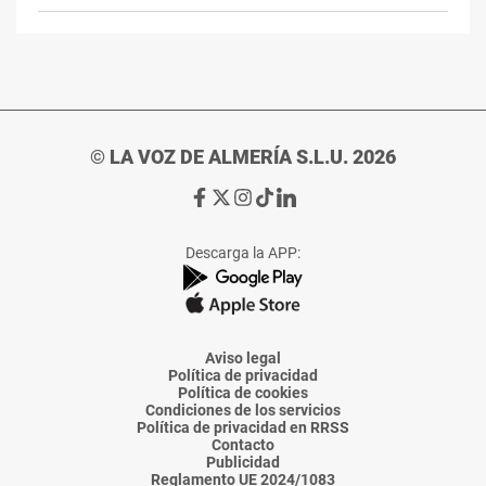
© LA VOZ DE ALMERÍA S.L.U. 2026
Ir
Ir
Ir
Ir
Ir
a
a
a
a
a
Facebook
X
Instagram
TikTok
Linkedin
Descarga la APP:
de
de
de
de
de
La
La
La
La
La
Voz
Voz
Voz
Voz
Voz
de
de
de
de
de
Almería
Almería
Almería
Almería
Almería
Aviso legal
Política de privacidad
Política de cookies
Condiciones de los servicios
Política de privacidad en RRSS
Contacto
Publicidad
Reglamento UE 2024/1083