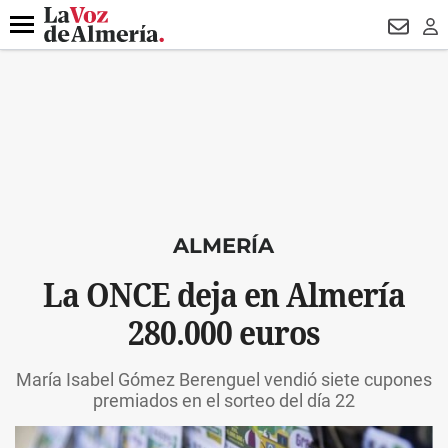
DESTACADO
VOTO FEMENINO
ORGULLO VERA
TRIBUNA
Menú
NEWSL
LO
ALMERÍA
La ONCE deja en Almería
280.000 euros
María Isabel Gómez Berenguel vendió siete cupones
premiados en el sorteo del día 22