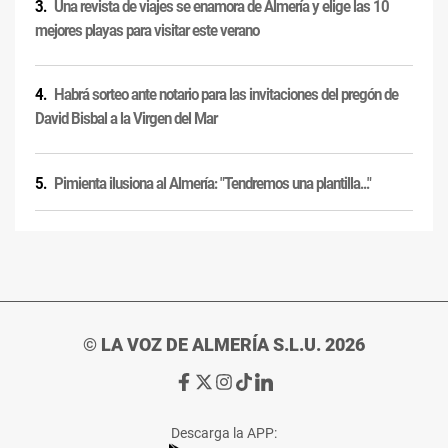
Una revista de viajes se enamora de Almería y elige las 10
mejores playas para visitar este verano
Habrá sorteo ante notario para las invitaciones del pregón de
David Bisbal a la Virgen del Mar
Pimienta ilusiona al Almería: "Tendremos una plantilla..."
© LA VOZ DE ALMERÍA S.L.U. 2026
Ir
Ir
Ir
Ir
Ir
a
a
a
a
a
Facebook
X
Instagram
TikTok
Linkedin
Descarga la APP:
de
de
de
de
de