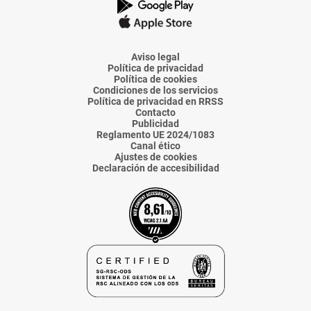
La
La
La
La
La
Voz
Voz
Voz
Voz
Voz
de
de
de
de
de
Almería
Almería
Almería
Almería
Almería
Aviso legal
Política de privacidad
Política de cookies
Condiciones de los servicios
Política de privacidad en RRSS
Contacto
Publicidad
Reglamento UE 2024/1083
Canal ético
Ajustes de cookies
Declaración de accesibilidad