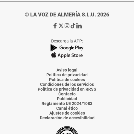
© LA VOZ DE ALMERÍA S.L.U. 2026
Ir
Ir
Ir
Ir
Ir
a
a
a
a
a
Facebook
X
Instagram
TikTok
Linkedin
Descarga la APP:
de
de
de
de
de
La
La
La
La
La
Voz
Voz
Voz
Voz
Voz
de
de
de
de
de
Almería
Almería
Almería
Almería
Almería
Aviso legal
Política de privacidad
Política de cookies
Condiciones de los servicios
Política de privacidad en RRSS
Contacto
Publicidad
Reglamento UE 2024/1083
Canal ético
Ajustes de cookies
Declaración de accesibilidad