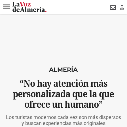
DESTACADO
VOTO FEMENINO
ORGULLO VERA
TRIBUNA
Menú
NEWSL
LO
ALMERÍA
“No hay atención más
personalizada que la que
ofrece un humano”
Los turistas modernos cada vez son más dispersos
y buscan experiencias más originales