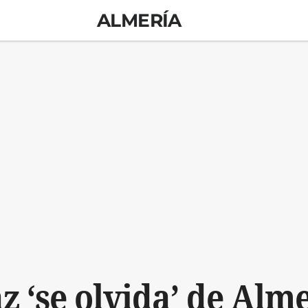
ALMERÍA
 ‘se olvida’ de Alme