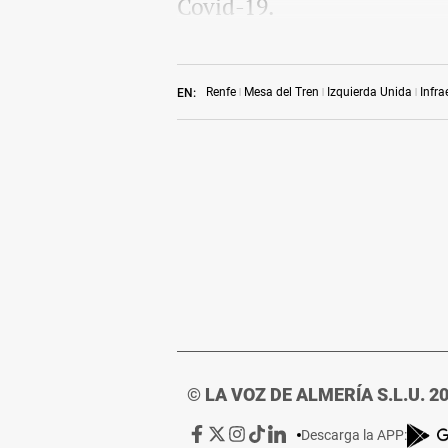
Covid-19.
Renfe
Mesa del Tren
Izquierda Unida
Infra
EN:
© LA VOZ DE ALMERÍA S.L.U. 2
Ir
Ir
Ir
Ir
Ir
Descarga la APP: