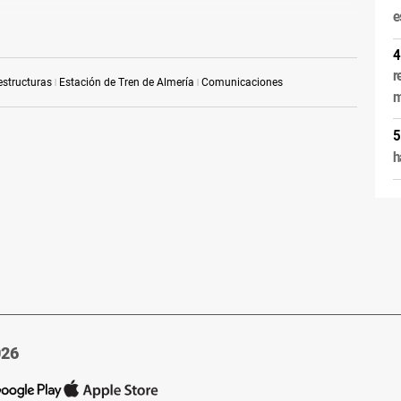
e
r
estructuras
Estación de Tren de Almería
Comunicaciones
m
h
026