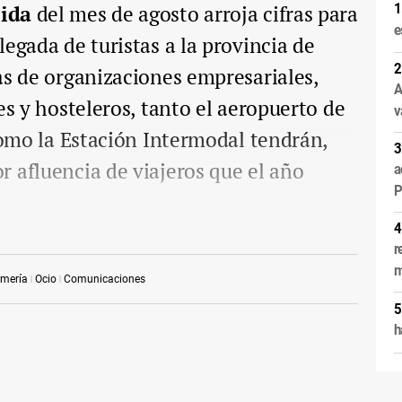
lida
del mes de agosto arroja cifras para
e
egada de turistas a la provincia de
as de organizaciones empresariales,
A
es y hosteleros, tanto el aeropuerto de
v
 como la Estación Intermodal tendrán,
 afluencia de viajeros que el año
a
P
r
m
lmería
Ocio
Comunicaciones
h