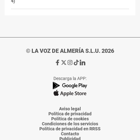
4)
© LA VOZ DE ALMERÍA S.L.U. 2026
Ir
Ir
Ir
Ir
Ir
a
a
a
a
a
Facebook
X
Instagram
TikTok
Linkedin
Descarga la APP:
de
de
de
de
de
La
La
La
La
La
Voz
Voz
Voz
Voz
Voz
de
de
de
de
de
Almería
Almería
Almería
Almería
Almería
Aviso legal
Política de privacidad
Política de cookies
Condiciones de los servicios
Política de privacidad en RRSS
Contacto
Publicidad