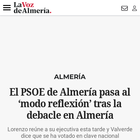
DESTACADO
VOTO FEMENINO
ORGULLO VERA
TRIBUNA
Menú
NEWSL
LO
ALMERÍA
El PSOE de Almería pasa al
‘modo reflexión’ tras la
debacle en Almería
Lorenzo reúne a su ejecutiva esta tarde y Valverde
dice que se ha votado en clave nacional