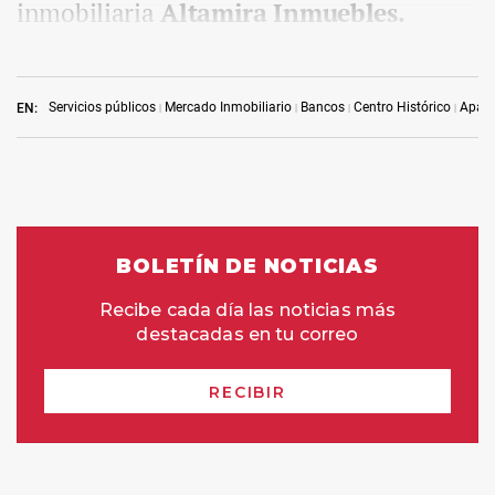
inmobiliaria
Altamira Inmuebles.
Servicios públicos
Mercado Inmobiliario
Bancos
Centro Histórico
Aparc
EN: