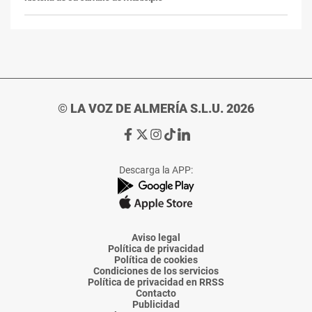
© LA VOZ DE ALMERÍA S.L.U. 2026
Ir
Ir
Ir
Ir
Ir
a
a
a
a
a
Facebook
X
Instagram
TikTok
Linkedin
Descarga la APP:
de
de
de
de
de
La
La
La
La
La
Voz
Voz
Voz
Voz
Voz
de
de
de
de
de
Almería
Almería
Almería
Almería
Almería
Aviso legal
Política de privacidad
Política de cookies
Condiciones de los servicios
Política de privacidad en RRSS
Contacto
Publicidad