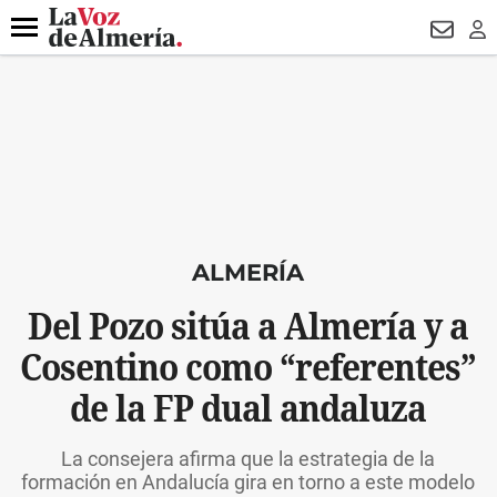
DESTACADO
VOTO FEMENINO
ORGULLO VERA
TRIBUNA
Menú
NEWSL
LO
ALMERÍA
Del Pozo sitúa a Almería y a
Cosentino como “referentes”
de la FP dual andaluza
La consejera afirma que la estrategia de la
formación en Andalucía gira en torno a este modelo