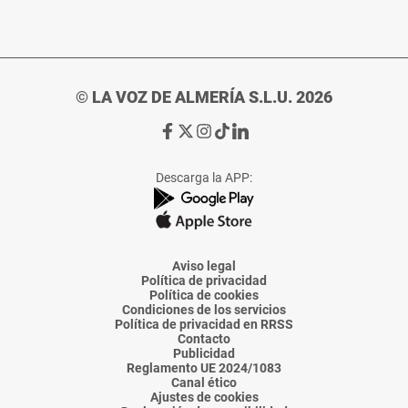
© LA VOZ DE ALMERÍA S.L.U. 2026
Ir
Ir
Ir
Ir
Ir
a
a
a
a
a
Facebook
X
Instagram
TikTok
Linkedin
Descarga la APP:
de
de
de
de
de
La
La
La
La
La
Voz
Voz
Voz
Voz
Voz
de
de
de
de
de
Almería
Almería
Almería
Almería
Almería
Aviso legal
Política de privacidad
Política de cookies
Condiciones de los servicios
Política de privacidad en RRSS
Contacto
Publicidad
Reglamento UE 2024/1083
Canal ético
Ajustes de cookies