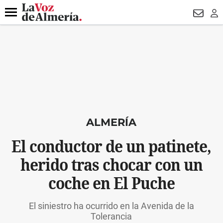
DESTACADO
VOTO FEMENINO
ORGULLO VERA
TRIBUNA
Menú
NEWSL
LO
ALMERÍA
El conductor de un patinete,
herido tras chocar con un
coche en El Puche
El siniestro ha ocurrido en la Avenida de la
Tolerancia