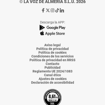
© LA VOZ DE ALMERÍA S.L.U. 2026
Ir
Ir
Ir
Ir
Ir
a
a
a
a
a
Facebook
X
Instagram
TikTok
Linkedin
Descarga la APP:
de
de
de
de
de
La
La
La
La
La
Voz
Voz
Voz
Voz
Voz
de
de
de
de
de
Almería
Almería
Almería
Almería
Almería
Aviso legal
Política de privacidad
Política de cookies
Condiciones de los servicios
Política de privacidad en RRSS
Contacto
Publicidad
Reglamento UE 2024/1083
Canal ético
Ajustes de cookies
Declaración de accesibilidad