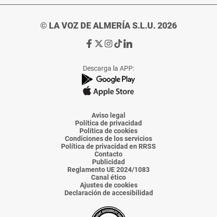
© LA VOZ DE ALMERÍA S.L.U. 2026
Ir
Ir
Ir
Ir
Ir
a
a
a
a
a
Facebook
X
Instagram
TikTok
Linkedin
Descarga la APP:
de
de
de
de
de
La
La
La
La
La
Voz
Voz
Voz
Voz
Voz
de
de
de
de
de
Almería
Almería
Almería
Almería
Almería
Aviso legal
Política de privacidad
Política de cookies
Condiciones de los servicios
Política de privacidad en RRSS
Contacto
Publicidad
Reglamento UE 2024/1083
Canal ético
Ajustes de cookies
Declaración de accesibilidad