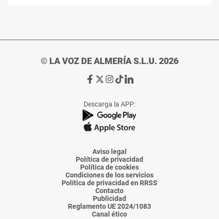
© LA VOZ DE ALMERÍA S.L.U. 2026
Ir
Ir
Ir
Ir
Ir
a
a
a
a
a
Facebook
X
Instagram
TikTok
Linkedin
Descarga la APP:
de
de
de
de
de
La
La
La
La
La
Voz
Voz
Voz
Voz
Voz
de
de
de
de
de
Almería
Almería
Almería
Almería
Almería
Aviso legal
Política de privacidad
Política de cookies
Condiciones de los servicios
Política de privacidad en RRSS
Contacto
Publicidad
Reglamento UE 2024/1083
Canal ético