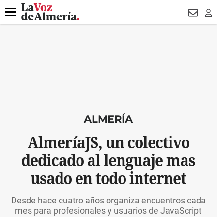
DESTACADO
VOTO FEMENINO
ORGULLO VERA
TRIBUNA
Menú
NEWSL
LO
ALMERÍA
AlmeríaJS, un colectivo
dedicado al lenguaje mas
usado en todo internet
Desde hace cuatro años organiza encuentros cada
mes para profesionales y usuarios de JavaScript