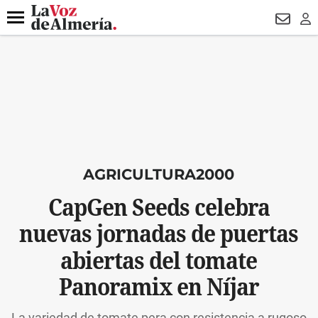
DESTACADO
VOTO FEMENINO
ORGULLO VERA
TRIBUNA
Menú
NEWSL
LO
AGRICULTURA2000
CapGen Seeds celebra
nuevas jornadas de puertas
abiertas del tomate
Panoramix en Níjar
La variedad de tomate pera con resistencia a rugoso