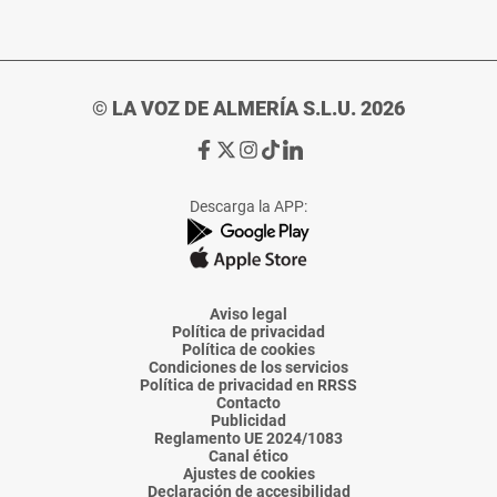
© LA VOZ DE ALMERÍA S.L.U. 2026
Ir
Ir
Ir
Ir
Ir
a
a
a
a
a
Facebook
X
Instagram
TikTok
Linkedin
Descarga la APP:
de
de
de
de
de
La
La
La
La
La
Voz
Voz
Voz
Voz
Voz
de
de
de
de
de
Almería
Almería
Almería
Almería
Almería
Aviso legal
Política de privacidad
Política de cookies
Condiciones de los servicios
Política de privacidad en RRSS
Contacto
Publicidad
Reglamento UE 2024/1083
Canal ético
Ajustes de cookies
Declaración de accesibilidad