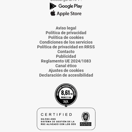
de
de
de
de
de
La
La
La
La
La
Voz
Voz
Voz
Voz
Voz
de
de
de
de
de
Almería
Almería
Almería
Almería
Almería
Aviso legal
Política de privacidad
Política de cookies
Condiciones de los servicios
Política de privacidad en RRSS
Contacto
Publicidad
Reglamento UE 2024/1083
Canal ético
Ajustes de cookies
Declaración de accesibilidad