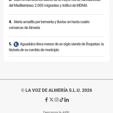
del Mediterráneo: 2.000 migrantes y tráfico de MDMA
Alerta amarilla por tormenta y lluvias en hasta cuatro
comarcas de Almería
Aguadulce lleva menos de un siglo siendo de Roquetas: la
historia de su cambio de municipio
© LA VOZ DE ALMERÍA S.L.U. 2026
Ir
Ir
Ir
Ir
Ir
a
a
a
a
a
Facebook
X
Instagram
TikTok
Linkedin
Descarga la APP: