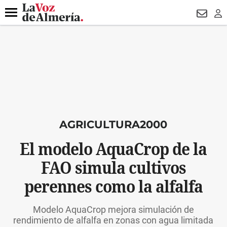
DESTACADO
VOTO FEMENINO
ORGULLO VERA
TRIBUNA
Menú
NEWSL
LO
AGRICULTURA2000
El modelo AquaCrop de la
FAO simula cultivos
perennes como la alfalfa
Modelo AquaCrop mejora simulación de
rendimiento de alfalfa en zonas con agua limitada