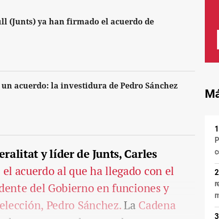
ll (Junts) ya han firmado el acuerdo de
a un acuerdo: la investidura de Pedro Sánchez
Má
P
ralitat y líder de Junts, Carles
c
o
el acuerdo al que ha llegado con el
r
idente del Gobierno en funciones y
m
eelección, Pedro Sánchez.
La
Cadena