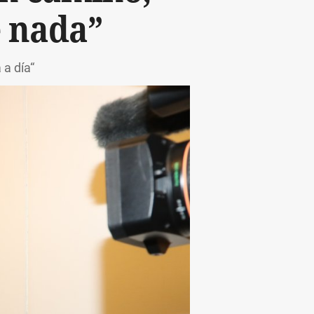
e nada”
 a día“