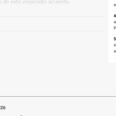
s de este esperado acuerdo.
e
a
P
s
a
026