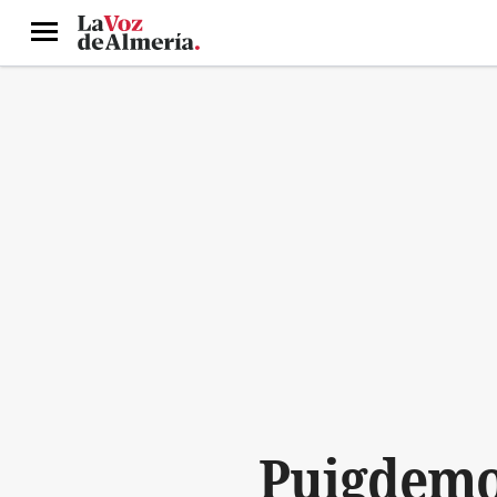
Menú
Puigdemon