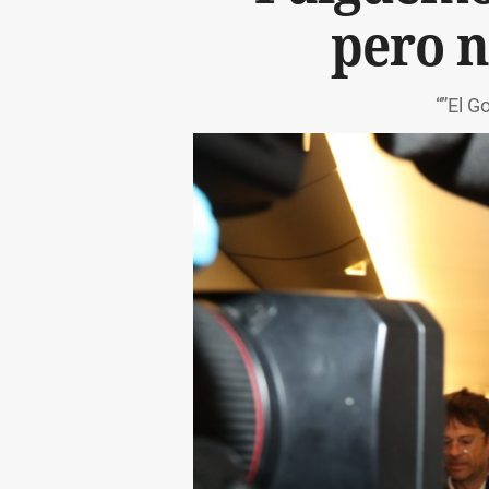
pero n
“”El G