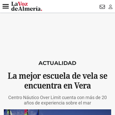
DESTACADO
VOTO FEMENINO
ORGULLO VERA
TRIBUNA
Menú
NEWSL
LO
ACTUALIDAD
La mejor escuela de vela se
encuentra en Vera
Centro Náutico Over Limit cuenta con más de 20
años de experiencia sobre el mar