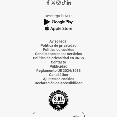
Ir
Ir
Ir
Ir
Ir
a
a
a
a
a
Facebook
X
Instagram
TikTok
Linkedin
Descarga la APP:
de
de
de
de
de
La
La
La
La
La
Voz
Voz
Voz
Voz
Voz
de
de
de
de
de
Almería
Almería
Almería
Almería
Almería
Aviso legal
Política de privacidad
Política de cookies
Condiciones de los servicios
Política de privacidad en RRSS
Contacto
Publicidad
Reglamento UE 2024/1083
Canal ético
Ajustes de cookies
Declaración de accesibilidad