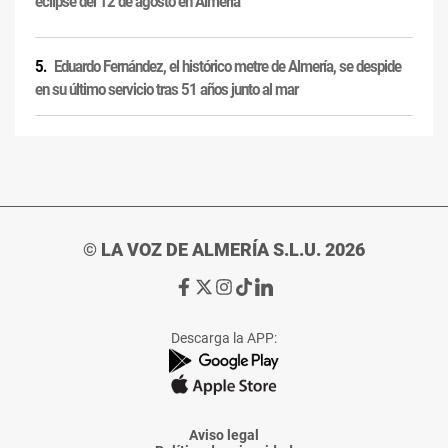
eclipse del 12 de agosto en Almería
Eduardo Fernández, el histórico metre de Almería, se despide
en su último servicio tras 51 años junto al mar
© LA VOZ DE ALMERÍA S.L.U. 2026
Ir
Ir
Ir
Ir
Ir
a
a
a
a
a
Facebook
X
Instagram
TikTok
Linkedin
Descarga la APP:
de
de
de
de
de
La
La
La
La
La
Voz
Voz
Voz
Voz
Voz
de
de
de
de
de
Almería
Almería
Almería
Almería
Almería
Aviso legal