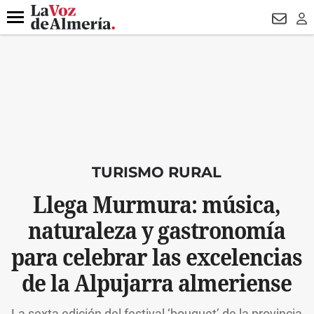
DESTACADO
FALLECIDO GENOVESES
ECLIPSE
MANUEL 
Menú
NEWSL
LO
TURISMO RURAL
Llega Murmura: música,
naturaleza y gastronomía
para celebrar las excelencias
de la Alpujarra almeriense
La sexta edición del festival ‘bouquet’ de la provincia