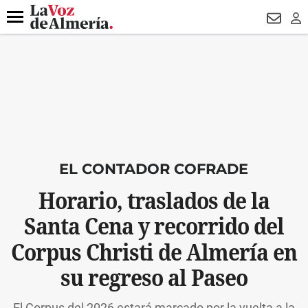
DESTACADO
MACROOPERACIÓN
FERIA
TURISMO
JUI
Menú
NEWSL
LO
EL CONTADOR COFRADE
Horario, traslados de la
Santa Cena y recorrido del
Corpus Christi de Almería en
su regreso al Paseo
El Corpus del 2026 estará marcado por la vuelta a la