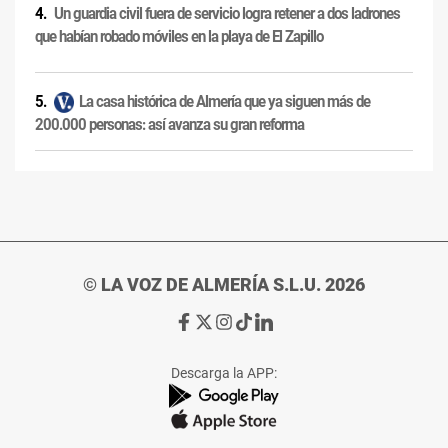
Un guardia civil fuera de servicio logra retener a dos ladrones
que habían robado móviles en la playa de El Zapillo
La casa histórica de Almería que ya siguen más de
200.000 personas: así avanza su gran reforma
© LA VOZ DE ALMERÍA S.L.U. 2026
Ir
Ir
Ir
Ir
Ir
a
a
a
a
a
Facebook
X
Instagram
TikTok
Linkedin
Descarga la APP:
de
de
de
de
de
La
La
La
La
La
Voz
Voz
Voz
Voz
Voz
de
de
de
de
de