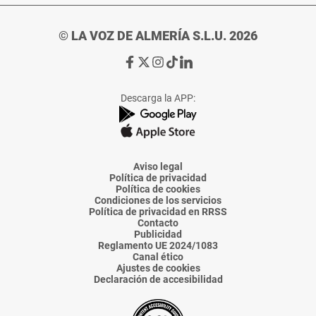
© LA VOZ DE ALMERÍA S.L.U. 2026
Ir
Ir
Ir
Ir
Ir
a
a
a
a
a
Facebook
X
Instagram
TikTok
Linkedin
Descarga la APP:
de
de
de
de
de
La
La
La
La
La
Voz
Voz
Voz
Voz
Voz
de
de
de
de
de
Almería
Almería
Almería
Almería
Almería
Aviso legal
Política de privacidad
Política de cookies
Condiciones de los servicios
Política de privacidad en RRSS
Contacto
Publicidad
Reglamento UE 2024/1083
Canal ético
Ajustes de cookies
Declaración de accesibilidad