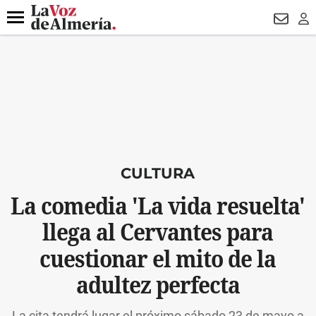
DESTACADO
HOSPITAL PONIENTE
ECLIPSE
DRON UDA
Menú
NEWSL
LO
CULTURA
La comedia 'La vida resuelta'
llega al Cervantes para
cuestionar el mito de la
adultez perfecta
La cita tendrá lugar el próximo sábado 23 de mayo a