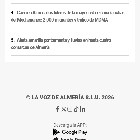
Caen en Almería los líderes de la mayor red de narcolanchas
del Mediterráneo: 2.000 migrantes y tráfico de MDMA
Alerta amarilla por tormenta y lluvias en hasta cuatro
comarcas de Almería
© LA VOZ DE ALMERÍA S.L.U. 2026
Ir
Ir
Ir
Ir
Ir
a
a
a
a
a
Facebook
X
Instagram
TikTok
Linkedin
Descarga la APP:
de
de
de
de
de
La
La
La
La
La