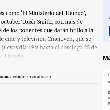
ies como ‘El Ministerio del Tiempo’,
l ‘youtuber’ Rush Smith, con más de
 de los ponentes que darán brillo a la
de cine y televisión Cinejoven, que se
jueves día 19 y hasta el domingo 22 de
e Almería.
Má
Tabernas
Periodismo
Festivales
Arte
e
a
P